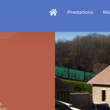
Prestations
Réa
s
ion