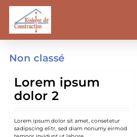
Passer
au
contenu
Non classé
Lorem ipsum
dolor 2
Lorem ipsum dolor sit amet, consetetur
sadipscing elitr, sed diam nonumy eirmod
tempor invidunt ut labore.